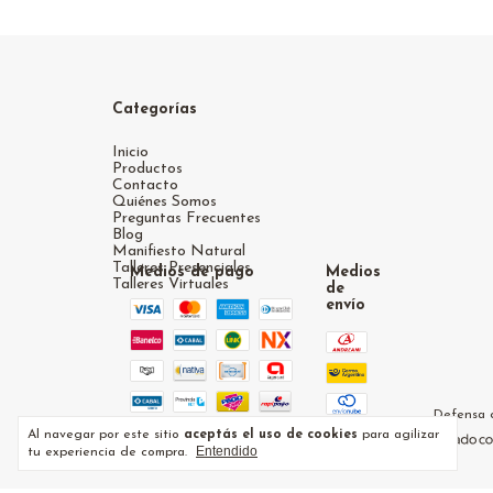
Categorías
Inicio
Productos
Contacto
Quiénes Somos
Preguntas Frecuentes
Blog
Manifiesto Natural
Talleres Presenciales
Medios de pago
Medios
Talleres Virtuales
de
envío
Defensa d
Al navegar por este sitio
aceptás el uso de cookies
para agilizar
Entendido
tu experiencia de compra.