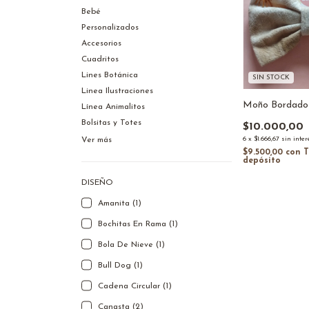
Bebé
Personalizados
Accesorios
Cuadritos
Lines Botánica
SIN STOCK
Linea Ilustraciones
Moño Bordado 
Línea Animalitos
Bolsitas y Totes
$10.000,00
6
x
$1.666,67
sin inter
Ver más
$9.500,00
con
T
depósito
DISEÑO
Amanita (1)
Bochitas En Rama (1)
Bola De Nieve (1)
Bull Dog (1)
Cadena Circular (1)
Canasta (2)