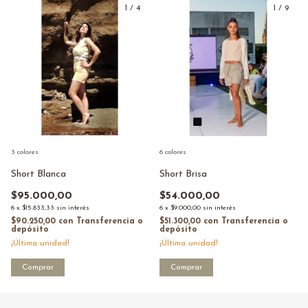
1
/
4
1
/
9
3 colores
6 colores
Short Blanca
Short Brisa
$95.000,00
$54.000,00
6
x
$15.833,33
sin interés
6
x
$9.000,00
sin interés
$90.250,00
con
Transferencia o
$51.300,00
con
Transferencia o
depósito
depósito
¡Última unidad!
¡Última unidad!
Comprar
Comprar