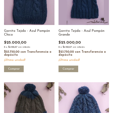
Gorrito Tejido - Azul Pompón
Gorrito Tejido - Azul Pompón
Chico
Grande
$25.000,00
$25.000,00
6
x
$4.166,67
sin interés
6
x
$4.166,67
sin interés
$23.750,00
con
Transferencia o
$23.750,00
con
Transferencia o
depósito
depósito
¡Última unidad!
¡Última unidad!