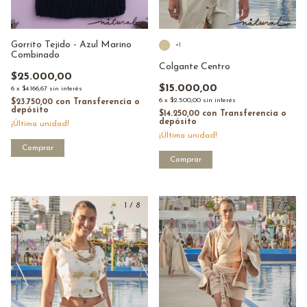
Gorrito Tejido - Azul Marino
+1
Combinado
Colgante Centro
$25.000,00
$15.000,00
6
x
$4.166,67
sin interés
6
x
$2.500,00
sin interés
$23.750,00
con
Transferencia o
depósito
$14.250,00
con
Transferencia o
depósito
¡Última unidad!
¡Última unidad!
Comprar
1
/
8
1
/
7