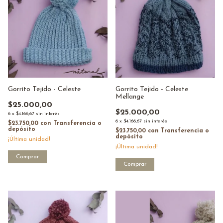
Gorrito Tejido - Celeste
Gorrito Tejido - Celeste
Mellange
$25.000,00
$25.000,00
6
x
$4.166,67
sin interés
6
x
$4.166,67
sin interés
$23.750,00
con
Transferencia o
depósito
$23.750,00
con
Transferencia o
depósito
¡Última unidad!
¡Última unidad!