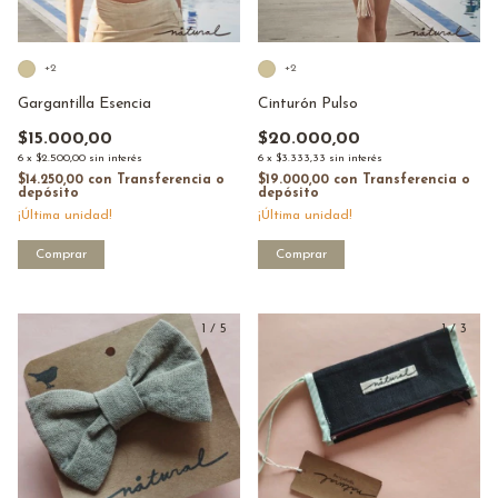
+2
+2
Gargantilla Esencia
Cinturón Pulso
$15.000,00
$20.000,00
6
x
$2.500,00
sin interés
6
x
$3.333,33
sin interés
$14.250,00
con
Transferencia o
$19.000,00
con
Transferencia o
depósito
depósito
¡Última unidad!
¡Última unidad!
Comprar
Comprar
1
/
5
1
/
3