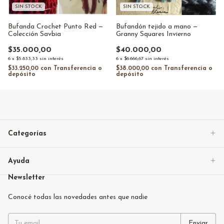
SIN STOCK
SIN STOCK
Bufanda Crochet Punto Red —
Bufandón tejido a mano —
Colección Savbia
Granny Squares Invierno
$35.000,00
$40.000,00
6
x
$5.833,33
sin interés
6
x
$6.666,67
sin interés
$33.250,00
con
Transferencia o
$38.000,00
con
Transferencia o
depósito
depósito
Categorías
Ayuda
Newsletter
Conocé todas las novedades antes que nadie