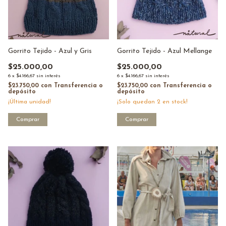
Gorrito Tejido - Azul y Gris
Gorrito Tejido - Azul Mellange
$25.000,00
$25.000,00
6
x
$4.166,67
sin interés
6
x
$4.166,67
sin interés
$23.750,00
con
Transferencia o
$23.750,00
con
Transferencia o
depósito
depósito
¡Última unidad!
¡Solo quedan
2
en stock!
1
/
5