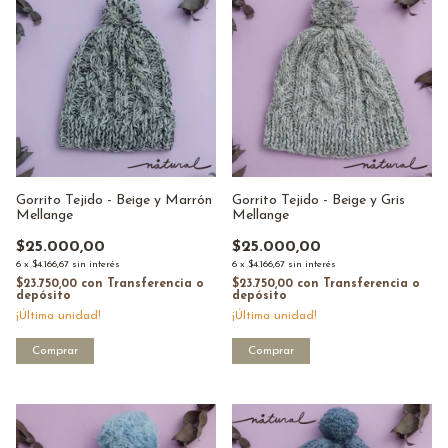
Gorrito Tejido - Beige y Marrón
Gorrito Tejido - Beige y Gris
Mellange
Mellange
$25.000,00
$25.000,00
6
x
$4.166,67
sin interés
6
x
$4.166,67
sin interés
$23.750,00
con
Transferencia o
$23.750,00
con
Transferencia o
depósito
depósito
¡Última unidad!
¡Última unidad!