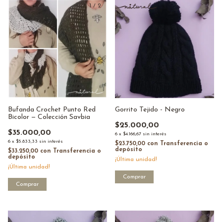
1
/
2
Bufanda Crochet Punto Red
Gorrito Tejido - Negro
Bicolor — Colección Savbia
$25.000,00
$35.000,00
6
x
$4.166,67
sin interés
6
x
$5.833,33
sin interés
$23.750,00
con
Transferencia o
depósito
$33.250,00
con
Transferencia o
depósito
¡Última unidad!
¡Última unidad!