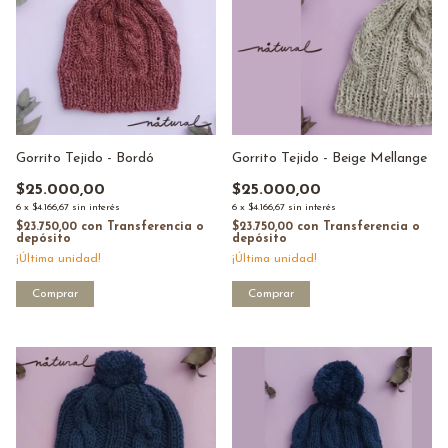
Gorrito Tejido - Bordó
Gorrito Tejido - Beige Mellange
$25.000,00
$25.000,00
6
x
$4.166,67
sin interés
6
x
$4.166,67
sin interés
$23.750,00
con
Transferencia o
$23.750,00
con
Transferencia o
depósito
depósito
¡Última unidad!
¡Última unidad!