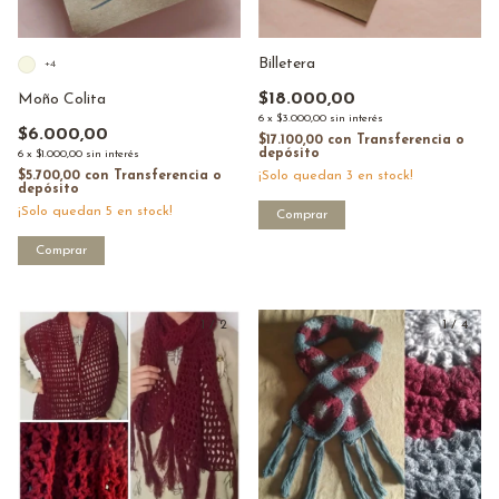
Billetera
+4
$18.000,00
Moño Colita
6
x
$3.000,00
sin interés
$6.000,00
$17.100,00
con
Transferencia o
depósito
6
x
$1.000,00
sin interés
¡Solo quedan
3
en stock!
$5.700,00
con
Transferencia o
depósito
¡Solo quedan
5
en stock!
Comprar
Comprar
1
/
2
1
/
4