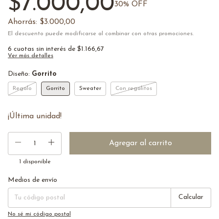
$7.000,00
30
% OFF
Ahorrás:
$3.000,00
El descuento puede modificarse al combinar con otras promociones.
6
cuotas sin interés de
$1.166,67
Ver más detalles
Diseño:
Gorrito
Regalo
Gorrito
Sweater
Con regalitos
¡Última unidad!
1
disponible
Medios de envío
Entregas para el CP:
Cambiar CP
Calcular
No sé mi código postal