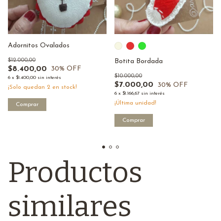
Adornitos Ovalados
$12.000,00
Botita Bordada
$8.400,00
30
% OFF
$10.000,00
6
x
$1.400,00
sin interés
$7.000,00
30
% OFF
¡Solo quedan
2
en stock!
6
x
$1.166,67
sin interés
¡Última unidad!
Comprar
Comprar
Productos
similares