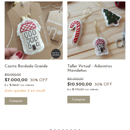
Taller Virtual - Adornitos
Casita Bordada Grande
Navideños
$10.000,00
$15.000,00
$7.000,00
30
% OFF
$10.500,00
30
% OFF
6
x
$1.166,67
sin interés
6
x
$1.750,00
sin interés
¡Solo quedan
2
en stock!