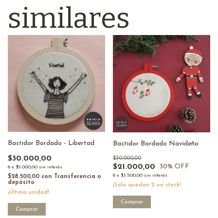
similares
Bastidor Bordado - Libertad
Bastidor Bordado Navideño
$30.000,00
$30.000,00
$21.000,00
30
% OFF
6
x
$5.000,00
sin interés
6
x
$3.500,00
sin interés
$28.500,00
con
Transferencia o
depósito
¡Solo quedan
2
en stock!
¡Última unidad!