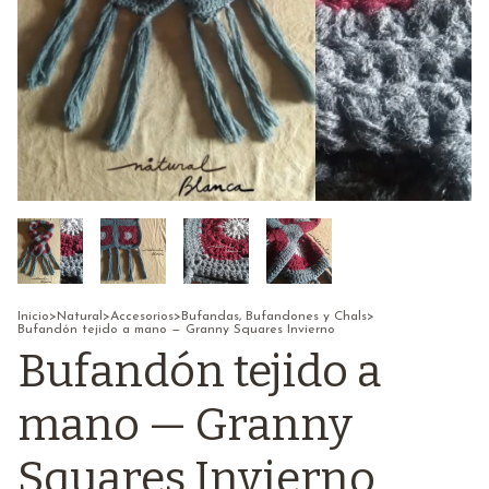
Inicio
>
Natural
>
Accesorios
>
Bufandas, Bufandones y Chals
>
Bufandón tejido a mano — Granny Squares Invierno
Bufandón tejido a
mano — Granny
Squares Invierno