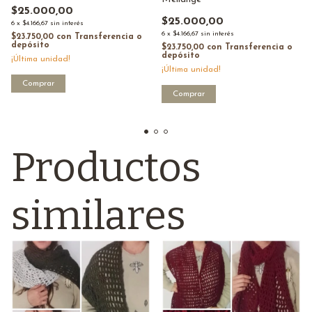
$25.000,00
$25.000,00
6
x
$4.166,67
sin interés
6
x
$4.166,67
sin interés
$23.750,00
con
Transferencia o
depósito
$23.750,00
con
Transferencia o
depósito
¡Última unidad!
¡Última unidad!
Productos
similares