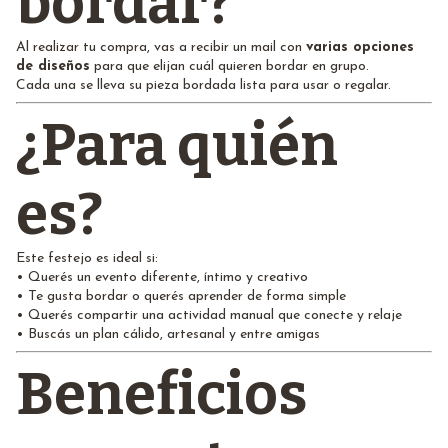
bordar?
Al realizar tu compra, vas a recibir un mail con
varias opciones
de diseños
para que elijan cuál quieren bordar en grupo.
Cada una se lleva su pieza bordada lista para usar o regalar.
¿Para quién
es?
Este festejo es ideal si:
• Querés un evento diferente, íntimo y creativo
• Te gusta bordar o querés aprender de forma simple
• Querés compartir una actividad manual que conecte y relaje
• Buscás un plan cálido, artesanal y entre amigas
Beneficios