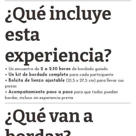
¿Qué incluye
esta
experiencia?
• Un encuentro de
2 a 2:30 horas
de bordado guiado
•
Un kit de bordado completo
para cada participante
•
Bolsita de lienzo ajustable
(21,5 x 27,5 cm) para llevar sus
piezas
•
Acompañamiento paso a paso
para que todas puedan
bordar, incluso sin experiencia previa
¿Qué van a