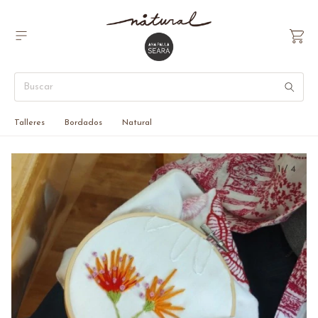
Talleres
Bordados
Natural
1
/
4