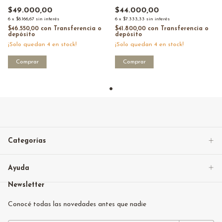
$49.000,00
$44.000,00
6
x
$8.166,67
sin interés
6
x
$7.333,33
sin interés
$46.550,00
con
Transferencia o
$41.800,00
con
Transferencia o
depósito
depósito
¡Solo quedan
4
en stock!
¡Solo quedan
4
en stock!
Comprar
Comprar
Categorías
Ayuda
Newsletter
Conocé todas las novedades antes que nadie