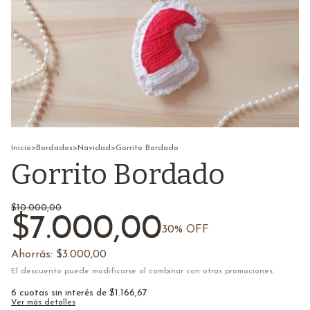
Inicio
>
Bordados
>
Navidad
>
Gorrito Bordado
Gorrito Bordado
$10.000,00
$7.000,00
30
% OFF
Ahorrás:
$3.000,00
El descuento puede modificarse al combinar con otras promociones.
6
cuotas sin interés de
$1.166,67
Ver más detalles