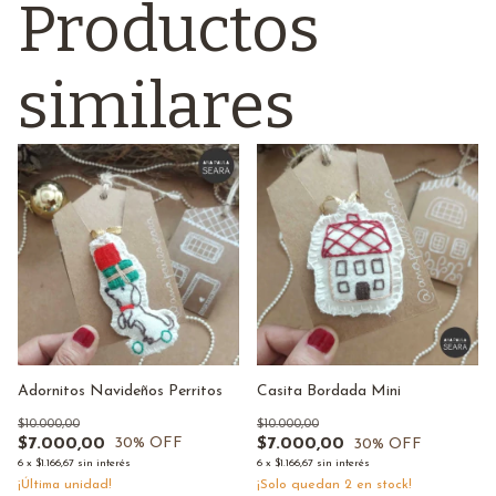
Productos
similares
Adornitos Navideños Perritos
Casita Bordada Mini
$10.000,00
$10.000,00
$7.000,00
$7.000,00
30
% OFF
30
% OFF
6
x
$1.166,67
sin interés
6
x
$1.166,67
sin interés
¡Última unidad!
¡Solo quedan
2
en stock!