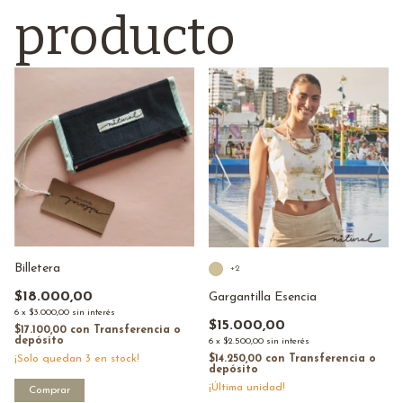
producto
Billetera
+2
$18.000,00
Gargantilla Esencia
6
x
$3.000,00
sin interés
$15.000,00
$17.100,00
con
Transferencia o
depósito
6
x
$2.500,00
sin interés
¡Solo quedan
3
en stock!
$14.250,00
con
Transferencia o
depósito
¡Última unidad!
Comprar