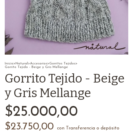
Inicio
>
Natural
>
Accesorios
>
Gorritos Tejidos
>
Gorrito Tejido - Beige y Gris Mellange
Gorrito Tejido - Beige
y Gris Mellange
$25.000,00
$23.750,00
con
Transferencia o depósito