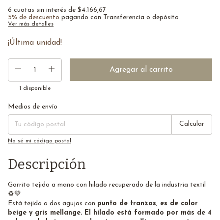
6
cuotas sin interés de
$4.166,67
5% de descuento
pagando con Transferencia o depósito
Ver más detalles
¡Última unidad!
1
disponible
Medios de envío
Entregas para el CP:
Cambiar CP
Calcular
No sé mi código postal
Descripción
Gorrito tejido a mano con hilado recuperado de la industria textil
♻💚
Está tejido a dos agujas con
punto de tranzas, es de color
beige y gris mellange. El hilado está formado por más de 4