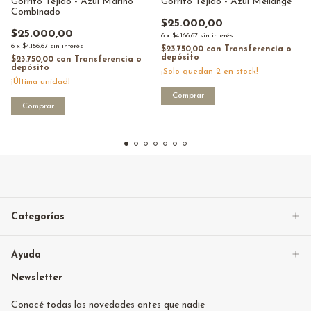
Gorrito Tejido - Azul Marino
Gorrito Tejido - Azul Mellange
Combinado
$25.000,00
$25.000,00
6
x
$4.166,67
sin interés
6
x
$4.166,67
sin interés
$23.750,00
con
Transferencia o
depósito
$23.750,00
con
Transferencia o
depósito
¡Solo quedan
2
en stock!
¡Última unidad!
Categorías
Ayuda
Newsletter
Conocé todas las novedades antes que nadie