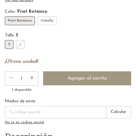
Ver más detalles
Color:
Print Botánico
Print Botánico
Cebolla
Talle:
S
S
L
¡Última unidad!
1
disponible
Medios de envío
Entregas para el CP:
Cambiar CP
Calcular
No sé mi código postal