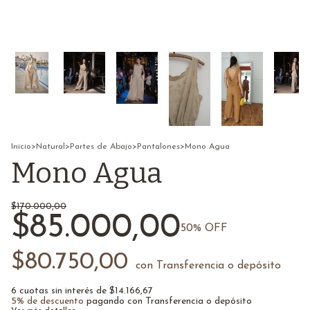
Inicio
>
Natural
>
Partes de Abajo
>
Pantalones
>
Mono Agua
Mono Agua
$170.000,00
$85.000,00
50
% OFF
$80.750,00
con
Transferencia o depósito
6
cuotas sin interés de
$14.166,67
5% de descuento
pagando con Transferencia o depósito