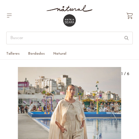
Talleres
Bordados
Natural
1
/
6