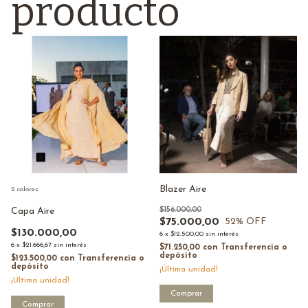
producto
Blazer Aire
2 colores
$156.000,00
Capa Aire
$75.000,00
52
% OFF
$130.000,00
6
x
$12.500,00
sin interés
6
x
$21.666,67
sin interés
$71.250,00
con
Transferencia o
depósito
$123.500,00
con
Transferencia o
depósito
¡Última unidad!
¡Última unidad!
Comprar
Comprar