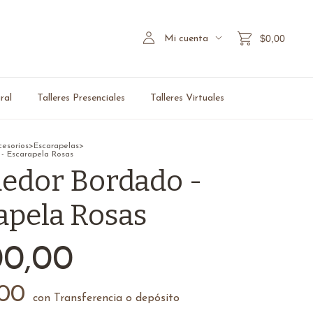
$0,00
Mi cuenta
ral
Talleres Presenciales
Talleres Virtuales
cesorios
>
Escarapelas
>
- Escarapela Rosas
edor Bordado -
apela Rosas
00,00
,00
con
Transferencia o depósito