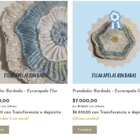
or Bordado - Escarapela Flor
Prendedor Bordado - Escarapela 
0,00
$7.000,00
7
sin interés
6
x
$1.166,67
sin interés
00
con
Transferencia o depósito
$6.650,00
con
Transferencia o dep
uedan
2
en stock!
¡Última unidad!
ar
Comprar