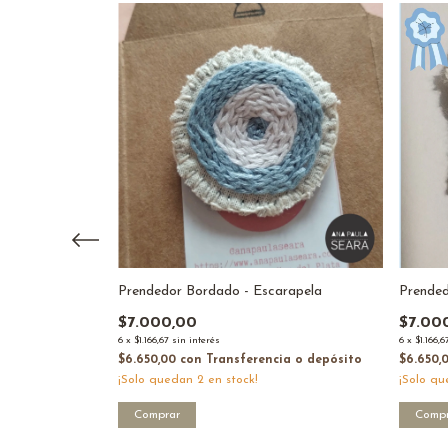
arapela Mediana
Prendedor Bordado - Escarapela
Prended
$7.000,00
$7.00
6
x
$1.166,67
sin interés
6
x
$1.166,6
ia o depósito
$6.650,00
con
Transferencia o depósito
$6.650,
¡Solo quedan
2
en stock!
¡Solo q
Comprar
Compr