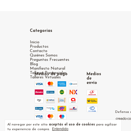
Categorías
Inicio
Productos
Contacto
Quiénes Somos
Preguntas Frecuentes
Blog
Manifiesto Natural
Talleres Presenciales
Medios de pago
Medios
Talleres Virtuales
de
envío
Defensa d
Al navegar por este sitio
aceptás el uso de cookies
para agilizar
Entendido
tu experiencia de compra.