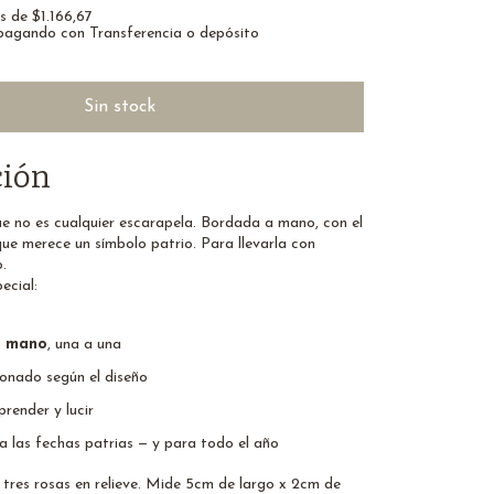
és de
$1.166,67
agando con Transferencia o depósito
ción
e no es cualquier escarapela. Bordada a mano, con el
que merece un símbolo patrio. Para llevarla con
o.
ecial:
a mano
, una a una
ionado según el diseño
prender y lucir
a las fechas patrias — y para todo el año
tres rosas en relieve. Mide 5cm de largo x 2cm de