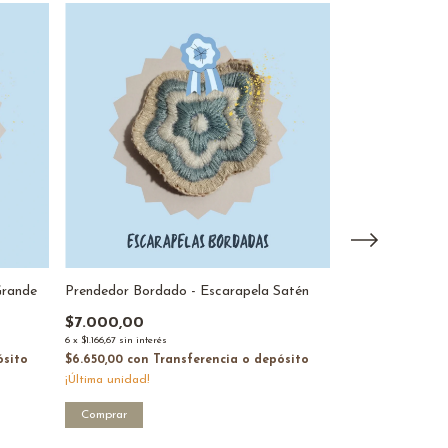
Grande
Prendedor Bordado - Escarapela Satén
Prendedor Bord
$7.000,00
$7.000,00
6
x
$1.166,67
sin interés
6
x
$1.166,67
sin interés
ósito
$6.650,00
con
Transferencia o depósito
$6.650,00
con
Tr
¡Última unidad!
¡Última unidad!
Comprar