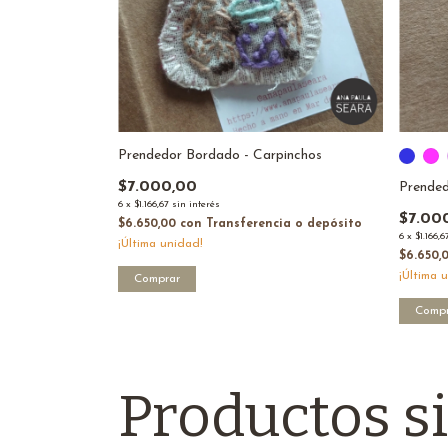
Prendedor Bordado - Carpinchos
$7.000,00
Prended
6
x
$1.166,67
sin interés
$7.00
$6.650,00
con
Transferencia o depósito
6
x
$1.166,6
¡Última unidad!
$6.650,
¡Última 
Comprar
Compr
Productos s