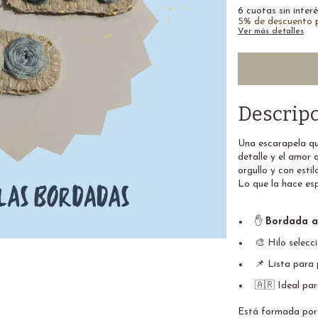
6
cuotas sin inter
5% de descuento
p
Ver más detalles
Descrip
Una escarapela qu
detalle y el amor 
orgullo y con estil
Lo que la hace esp
✋
Bordada 
🎨 Hilo selecc
📌 Lista para 
🇦🇷 Ideal par
Está formada por 