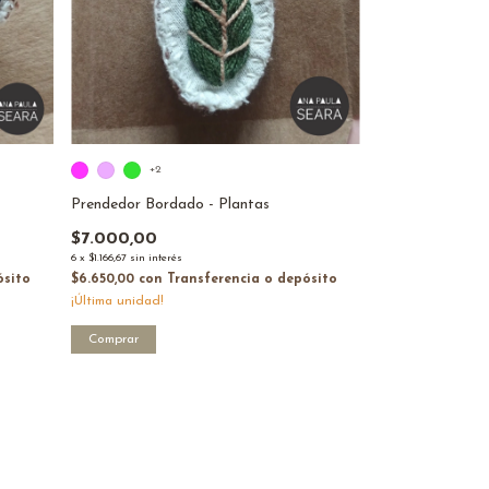
+2
Prendedor Bordado - Plantas
$7.000,00
6
x
$1.166,67
sin interés
$6.650,00
con
Transferencia o depósito
ósito
¡Última unidad!
Comprar