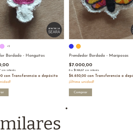
+2
or Bordado - Honguitos
Prendedor Bordado - Mariposas
0,00
$7.000,00
7
sin interés
6
x
$1.166,67
sin interés
00
con
Transferencia o depósito
$6.650,00
con
Transferencia o dep
unidad!
¡Última unidad!
ar
Comprar
imilares