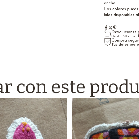
ancho.
Los colores puede
hilos disponibles 
Devoluciones g
Hasta 30 días 
Compra segur
Tus datos prot
r con este produ