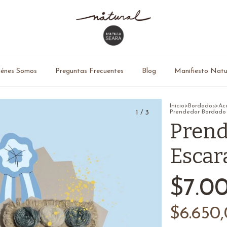
énes Somos
Preguntas Frecuentes
Blog
Manifiesto Natu
Inicio
>
Bordados
>
Ac
1
/
3
Prendedor Bordado 
Prend
Escar
$7.0
$6.650