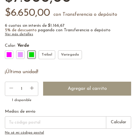
$6.650,00
con
Transferencia o depósito
6
cuotas sin interés de
$1.166,67
5% de descuento
pagando con Transferencia o depósito
Ver más detalles
Color:
Verde
Trébol
Variegada
¡Última unidad!
1
disponible
Medios de envío
Entregas para el CP:
Cambiar CP
Calcular
No sé mi código postal