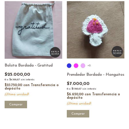
Bolsita Bordada - Gratitud
+2
$25.000,00
Prendedor Bordado - Honguitos
6
x
$4.166,67
sin interés
$7.000,00
$23.750,00
con
Transferencia o
depósito
6
x
$1.166,67
sin interés
$6.650,00
con
Transferencia o
¡Última unidad!
depósito
¡Última unidad!
Comprar