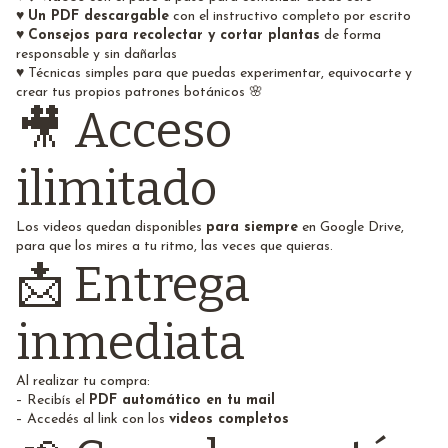
♥
Un PDF descargable
con el instructivo completo por escrito
♥
Consejos para recolectar y cortar plantas
de forma
responsable y sin dañarlas
♥ Técnicas simples para que puedas experimentar, equivocarte y
crear tus propios patrones botánicos 🌸
🎥 Acceso
ilimitado
Los videos quedan disponibles
para siempre
en Google Drive,
para que los mires a tu ritmo, las veces que quieras.
📩 Entrega
inmediata
Al realizar tu compra:
– Recibís el
PDF automático en tu mail
– Accedés al link con los
videos completos