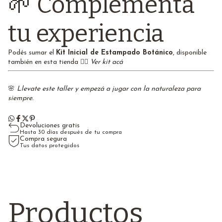
🌱 Complementá
tu experiencia
Podés sumar el
Kit Inicial de Estampado Botánico
, disponible
también en esta tienda 👉🏻
Ver kit acá
🌸
Llevate este taller y empezá a jugar con la naturaleza para
siempre.
Devoluciones gratis
Hasta 30 días después de tu compra
Compra segura
Tus datos protegidos
Productos