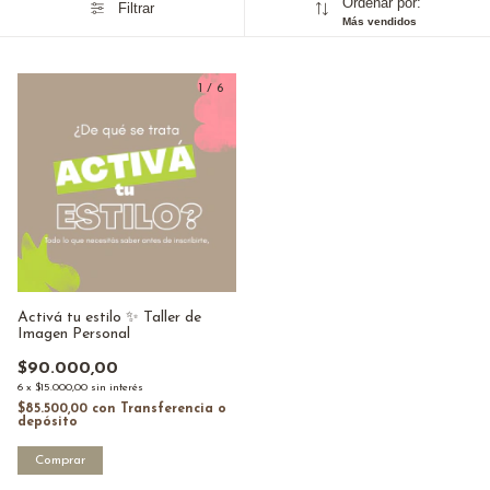
Ordenar por:
Filtrar
Más vendidos
1
/
6
Activá tu estilo ✨ Taller de
Imagen Personal
$90.000,00
6
x
$15.000,00
sin interés
$85.500,00
con
Transferencia o
depósito