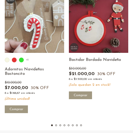
Bastidor Bordado Navideño
+1
$30.000,00
Adornitos Navideños
$21.000,00
Bastoncito
30
% OFF
6
x
$3.500,00
sin interés
$10.000,00
¡Solo quedan
2
en stock!
$7.000,00
30
% OFF
6
x
$1.166,67
sin interés
¡Última unidad!
Comprar