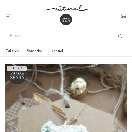
Talleres
Bordados
Natural
SIN STOCK
1
/
3