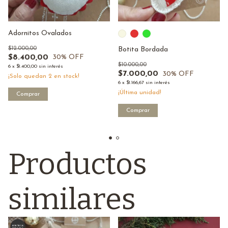
Adornitos Ovalados
$12.000,00
Botita Bordada
$8.400,00
30
% OFF
$10.000,00
6
x
$1.400,00
sin interés
$7.000,00
30
% OFF
¡Solo quedan
2
en stock!
6
x
$1.166,67
sin interés
¡Última unidad!
Comprar
Comprar
Productos
similares